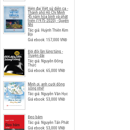
Hiện đại Việt sử diễn ca -
Thành phố Hồ Chí Minh
45 năm hòa bình và phát
triển (1975-2020) - Quyển
Nhì
Tác giả: Huỳnh Thiên Kim
Bội
Giá ebook:
157,000
VNĐ
Đời đôi lần lúng túng -
Truyện dài
Tác giả: Nguyễn Đông
Thức
Giá ebook:
65,000
VNĐ
Mình ơi, anh cưới dòng
sông nhé!
Tác giả: Nguyễn Văn Học
Giá ebook:
53,000
VNĐ
Đeo bám
Tác giả: Nguyễn Tấn Phát
Giá ebook:
53,000
VNĐ