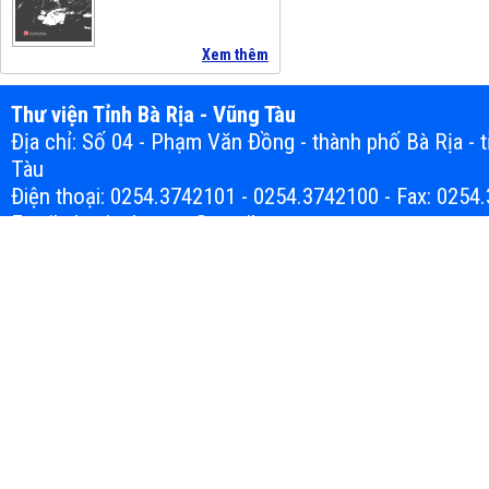
Xem thêm
Thư viện Tỉnh Bà Rịa - Vũng Tàu
Địa chỉ: Số 04 - Phạm Văn Đồng - thành phố Bà Rịa - t
Tàu
Điện thoại: 0254.3742101 - 0254.3742100 - Fax: 0254
Email: thuvienbrvt.vn@gmail.com
Bản quyền thuộc về Thư viện tỉnh Bà Rịa-Vũng Tàu