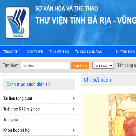
TRANG CHỦ
GIỚI THIỆU
THƯ VIỆN SỐ
TỦ SÁCH CỦA BẠN
HƯỚNG DẪN 
Tìm kiếm:
Tên đăng n
Chi tiết sách
Danh mục sách điện tử
Tài liệu tổng quát
Triết học & tâm lý học
Tôn giáo
Khoa học xã hội