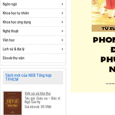
Ngôn ngữ
Khoa học tự nhiên
Khoa học ứng dụng
Nghệ thuật
Văn học
Lịch sử & địa lý
Ebook thư viện
Sách mới của NXB Tổng hợp
TP.HCM
Việt sử và hồn thơ
Tác giả: Giáo sư – Bác sĩ
Ngô Gia Hy
Giá ebook:
00
VNĐ