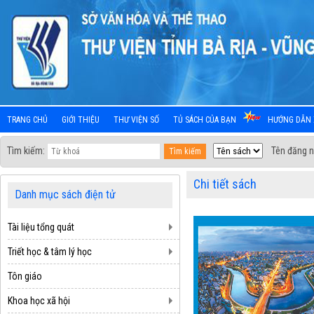
TRANG CHỦ
GIỚI THIỆU
THƯ VIỆN SỐ
TỦ SÁCH CỦA BẠN
HƯỚNG DẪN 
Tìm kiếm:
Tên đăng n
Chi tiết sách
Danh mục sách điện tử
Tài liệu tổng quát
Triết học & tâm lý học
Tôn giáo
Khoa học xã hội