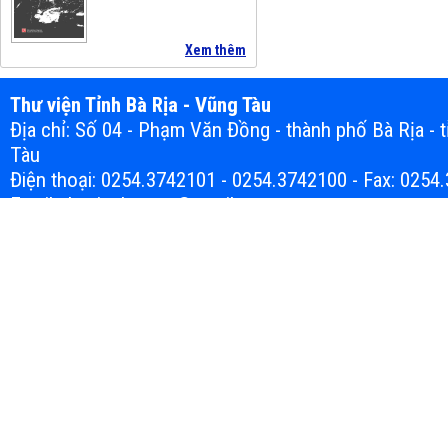
Xem thêm
Thư viện Tỉnh Bà Rịa - Vũng Tàu
Địa chỉ: Số 04 - Phạm Văn Đồng - thành phố Bà Rịa - t
Tàu
Điện thoại: 0254.3742101 - 0254.3742100 - Fax: 0254
Email: thuvienbrvt.vn@gmail.com
Bản quyền thuộc về Thư viện tỉnh Bà Rịa-Vũng Tàu