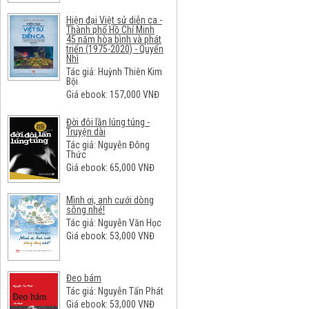
Hiện đại Việt sử diễn ca -
Thành phố Hồ Chí Minh
45 năm hòa bình và phát
triển (1975-2020) - Quyển
Nhì
Tác giả: Huỳnh Thiên Kim
Bội
Giá ebook:
157,000
VNĐ
Đời đôi lần lúng túng -
Truyện dài
Tác giả: Nguyễn Đông
Thức
Giá ebook:
65,000
VNĐ
Mình ơi, anh cưới dòng
sông nhé!
Tác giả: Nguyễn Văn Học
Giá ebook:
53,000
VNĐ
Đeo bám
Tác giả: Nguyễn Tấn Phát
Giá ebook:
53,000
VNĐ